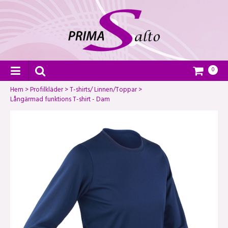
0
Hem
>
Profilkläder
>
T-shirts/ Linnen/Toppar
>
Långärmad funktions T-shirt - Dam