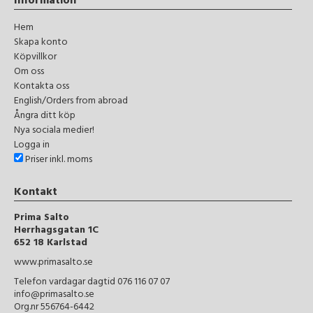
Information
Hem
Skapa konto
Köpvillkor
Om oss
Kontakta oss
English/Orders from abroad
Ångra ditt köp
Nya sociala medier!
Logga in
Priser inkl. moms
Kontakt
Prima Salto
Herrhagsgatan 1C
652 18 Karlstad
www.primasalto.se
Telefon vardagar dagtid 076 116 07 07
info@primasalto.se
Org.nr 556764-6442