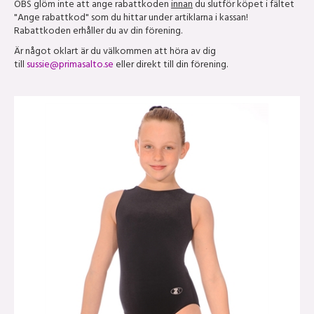
OBS glöm inte att ange rabattkoden
innan
du slutför köpet i fältet
"Ange rabattkod" som du hittar under artiklarna i kassan!
Rabattkoden erhåller du av din förening.
Är något oklart är du välkommen att höra av dig
till
sussie@primasalto.se
eller direkt till din förening.