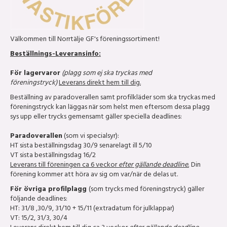
Välkommen till Norrtälje GF's föreningssortiment!
Beställnings-Leveransinfo:
För lagervaror
(plagg som ej ska tryckas med
föreningstryck)
Leverans direkt hem till dig.
Beställning av paradoverallen samt profilkläder som ska tryckas med
föreningstryck kan läggas när som helst men eftersom dessa plagg
sys upp eller trycks gemensamt gäller speciella deadlines:
Paradoverallen
(som vi specialsyr):
HT sista beställningsdag 30/9 senarelagt ill 5/10
VT sista beställningsdag 16/2
Leverans till föreningen ca 6 veckor
efter gällande deadline.
Din
förening kommer att höra av sig om var/när de delas ut.
För övriga profilplagg
(som trycks med föreningstryck) gäller
följande deadlines:
HT: 31/8 ,30/9, 31/10 + 15/11 (extradatum för julklappar)
VT: 15/2, 31/3, 30/4