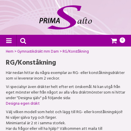
0
Hem
>
Gymnastikdräkt mm Dam
>
RG/Konståkning
RG/Konståkning
Här nedan hittar du några exemplar av RG- eller konståkningsdräkter
som vi levererar inom 2 veckor.
Vi specialsyr även dräkter helt efter ert önskemål. Ni kan utgå från
eget mönster eller från något av alla våra dräktmönster som ni hittar
under "Designa själv" på följande sida:
Designa egen dräkt
Välj vilken modell som helst och lägg till RG- eller konståkningskjol!
Ni väljer själva tyg och färger.
Minimiantal är 2 st i samma storlek.
Har du frågor eller vill ha hjälp? Välkommen att maila till