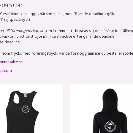
t hem till er.
:
Beställning kan läggas när som helst, men följande deadlines gäller:
1 (ej specialsytt)
er till föreningens kansli
, som kommer att höra av sig om när/hur beställnin
x väskor, funktionströjor mm) ca 3 veckor efter gällande deadline.
de deadline.
ar som trycks med föreningstryck, var därför noggrann när du beställer storl
primasalto.se
il.com