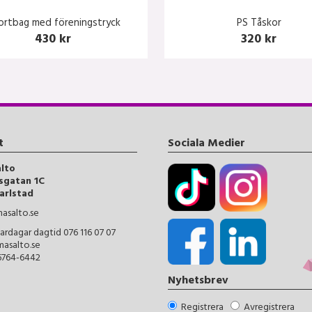
ortbag med föreningstryck
PS Tåskor
430 kr
320 kr
t
Sociala Medier
alto
sgatan 1C
arlstad
asalto.se
ardagar dagtid 076 116 07 07
masalto.se
56764-6442
Nyhetsbrev
Registrera
Avregistrera