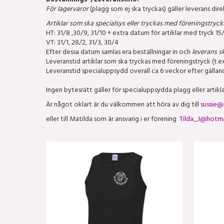
Beställnings-/Leveransinfo:
För lagervaror
(plagg som ej ska tryckas) gäller leverans direk
Artiklar som ska specialsys eller tryckas med föreningstryck
HT: 31/8 ,30/9, 31/10 + extra datum för artiklar med tryck 15/1
VT: 31/1, 28/2, 31/3, 30/4
Efter dessa datum samlas era beställningar in och
leverans sk
Leveranstid artiklar som ska tryckas med föreningstryck (t.e
Leveranstid specialuppsydd overall ca 6 veckor efter gällan
Ingen bytesrätt gäller för specialuppsydda plagg eller artikl
Är något oklart är du välkommen att höra av dig till
sussie@
eller till Matilda som är ansvarig i er förening
Tilda_J@hotma