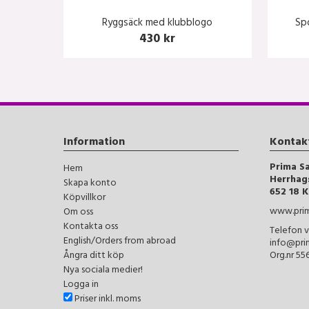
Ryggsäck med klubblogo
Sp
430 kr
Information
Kontak
Prima S
Hem
Herrhag
Skapa konto
652 18 K
Köpvillkor
www.prim
Om oss
Kontakta oss
Telefon v
English/Orders from abroad
info@pri
Ångra ditt köp
Org.nr 5
Nya sociala medier!
Logga in
Priser inkl. moms