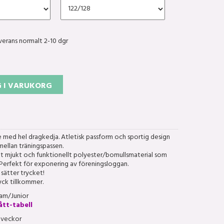
verans normalt 2-10 dgr
 I VARUKORG
med hel dragkedja. Atletisk passform och sportig design
mellan träningspassen.
ett mjukt och funktionellt polyester/bomullsmaterial som
Perfekt för exponering av föreningsloggan.
i sätter trycket!
yck tillkommer.
am/Junior
ått-tabell
2 veckor