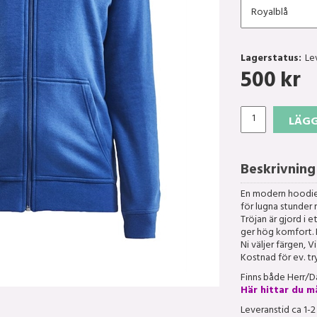
Lagerstatus:
Le
500
kr
LÄGG
Beskrivning
En modern hoodie 
för lugna stunder 
Tröjan är gjord i 
ger hög komfort. 
Ni väljer färgen, V
Kostnad för ev. tr
Finns både Herr/D
Här hittar du m
Leveranstid ca 1-