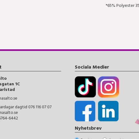
*65% Polyester 3
t
Sociala Medier
alto
sgatan 1C
arlstad
asalto.se
ardagar dagtid 076 116 07 07
masalto.se
56764-6442
Nyhetsbrev