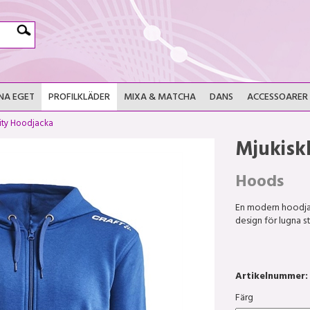
NA EGET
PROFILKLÄDER
MIXA & MATCHA
DANS
ACCESSOARER
ty Hoodjacka
Mjukisk
Hoods
En modern hoodjac
design för lugna s
Artikelnummer:
Färg