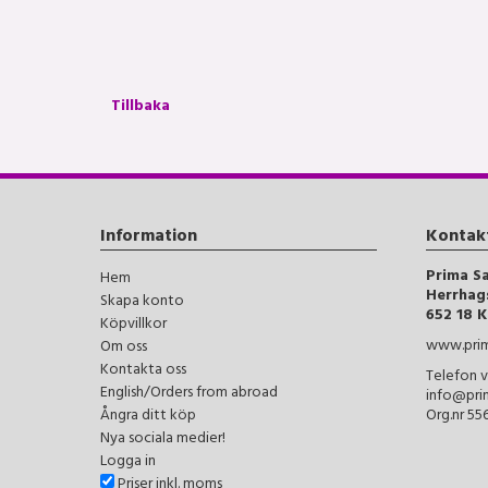
Tillbaka
Information
Kontak
Prima S
Hem
Herrhag
Skapa konto
652 18 K
Köpvillkor
www.prim
Om oss
Kontakta oss
Telefon v
English/Orders from abroad
info@pri
Ångra ditt köp
Org.nr 5
Nya sociala medier!
Logga in
Priser inkl. moms