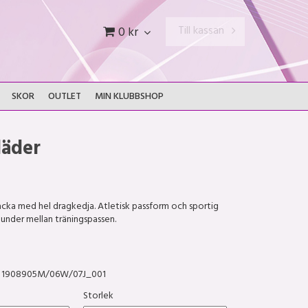
Till kassan
0 kr
SKOR
OUTLET
MIN KLUBBSHOP
läder
ka med hel dragkedja. Atletisk passform och sportig
tunder mellan träningspassen.
1908905M/06W/07J_001
Storlek