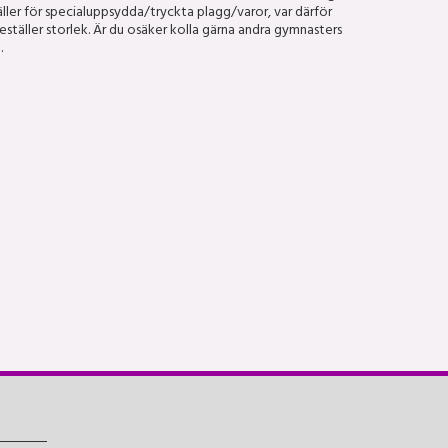
ller för specialuppsydda/tryckta plagg/varor, var därför
ställer storlek. Är du osäker kolla gärna andra gymnasters
.