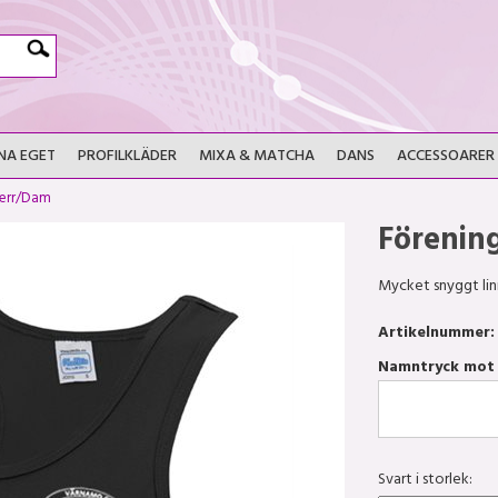
NA EGET
PROFILKLÄDER
MIXA & MATCHA
DANS
ACCESSOARER
Herr/Dam
Förenin
Mycket snyggt linn
Artikelnummer:
Namntryck mot e
Svart i storlek: