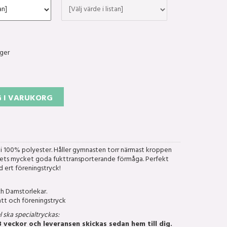
ager
 I VARUKORG
e i 100% polyester. Håller gymnasten torr närmast kroppen
lets mycket goda fukttransporterande förmåga. Perfekt
 ert föreningstryck!
ch Damstorlekar.
batt och föreningstryck
 ska specialtryckas:
3 veckor och leveransen skickas sedan hem till dig.