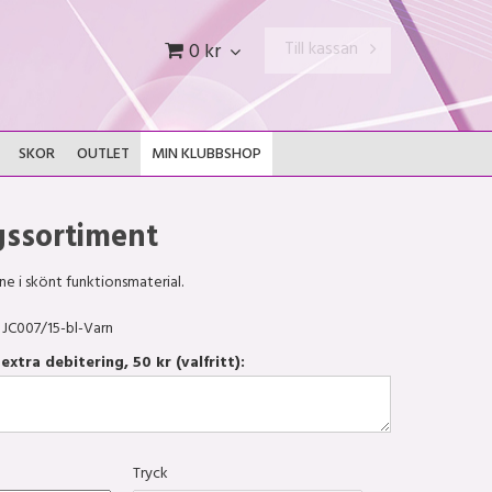
Till kassan
0 kr
SKOR
OUTLET
MIN KLUBBSHOP
gssortiment
e i skönt funktionsmaterial.
JC007/15-bl-Varn
xtra debitering, 50 kr (valfritt):
Tryck