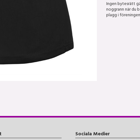
Ingen bytesrätt gä
noggrann när du be
plagg i föreningen
t
Sociala Medier