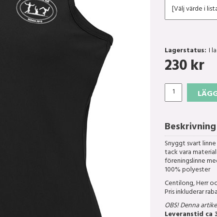
Lagerstatus:
I l
230
kr
LÄGG
Beskrivning
Snyggt svart linn
tack vara materia
föreningslinne med
100% polyester
Centilong, Herr o
Pris inkluderar ra
OBS! Denna artikel
Leveranstid ca 