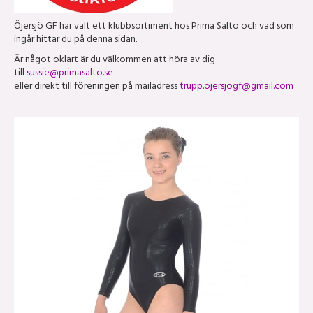
Öjersjö GF har valt ett klubbsortiment hos Prima Salto och vad som
ingår hittar du på denna sidan.
Är något oklart är du välkommen att höra av dig
till
sussie@primasalto.se
eller direkt till föreningen på mailadress
trupp.ojersjogf@gmail.com