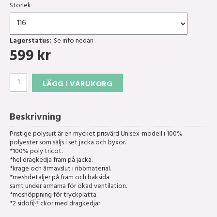
Storlek
Lagerstatus:
Se info nedan
599
kr
LÄGG I VARUKORG
Beskrivning
Pristige polysuit är en mycket prisvärd Unisex-modell i 100%
polyester som säljs i set jacka och byxor.
*100% poly tricot.
*hel dragkedja fram på jacka.
*krage och ärmavslut i ribbmaterial.
*meshdetaljer på fram och baksida
samt under armarna för ökad ventilation.
*meshöppning för tryckplatta.
*2 sidofickor med dragkedjar