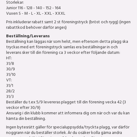
Storlekar:
Junior 116 - 128 - 140 - 152 - 164
Vuxen S - M - L - XL - XXL - XXXL
Pris inkluderar rabatt samt 2 st föreningstryck (bröst och rygg) (ingen
rabattkod behöver därför anges)
Beställning/Leverans
Beställning kan läggas när som helst, men eftersom detta plagg ska
tryckas med ert föreningstryck samlas era beställningar in och
leverans sker till din förening ca 3 veckor efter följande datum:
HT:
31/8
30/9
31/10
VT:
31/1
28/2
31/3
Beställer du t.ex 5/9 levereras plagget till din förening vecka 42 (3
veckor efter 30/9)
Ansvarig i din klubb kommer att informera dig om när och var du kan
hämta din beställning.
Ingen bytesrätt gäller för specialuppsydda/tryckta plagg, var därför
noggrann när du beställer storlek. Är du osäker kolla gärna andra