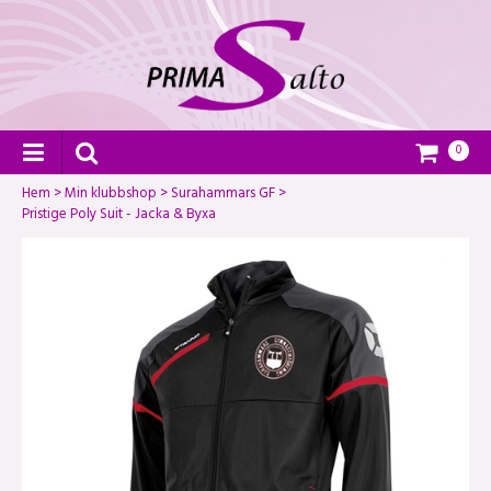
0
Hem
>
Min klubbshop
>
Surahammars GF
>
Pristige Poly Suit - Jacka & Byxa