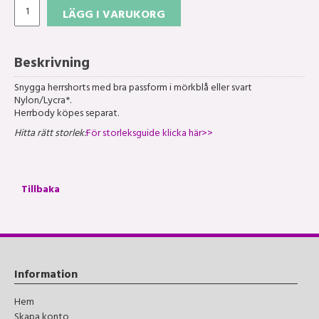
LÄGG I VARUKORG
Beskrivning
Snygga herrshorts med bra passform i mörkblå eller svart
Nylon/Lycra*.
Herrbody köpes separat.
Hitta rätt storlek:
För storleksguide klicka här>>
Tillbaka
Information
Hem
Skapa konto