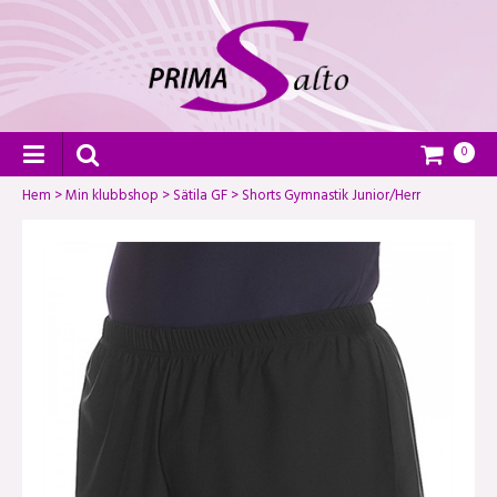
0
Hem
>
Min klubbshop
>
Sätila GF
>
Shorts Gymnastik Junior/Herr