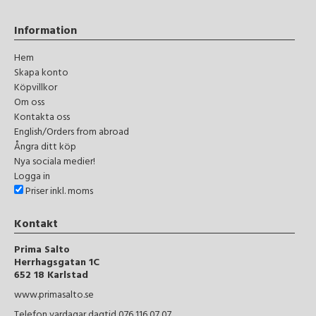
Information
Hem
Skapa konto
Köpvillkor
Om oss
Kontakta oss
English/Orders from abroad
Ångra ditt köp
Nya sociala medier!
Logga in
Priser inkl. moms
Kontakt
Prima Salto
Herrhagsgatan 1C
652 18 Karlstad
www.primasalto.se
Telefon vardagar dagtid 076 116 07 07