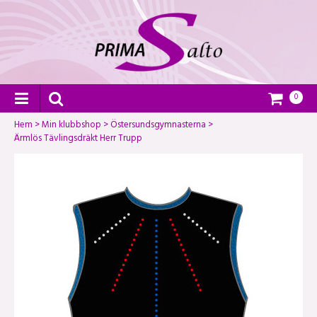
0
Hem
>
Min klubbshop
>
Östersundsgymnasterna
>
Ärmlös Tävlingsdräkt Herr Trupp