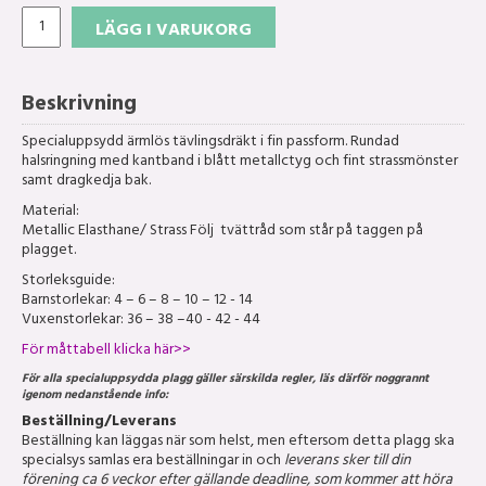
LÄGG I VARUKORG
Beskrivning
Specialuppsydd ärmlös tävlingsdräkt i fin passform. Rundad
halsringning med kantband i blått metallctyg och fint strassmönster
samt dragkedja bak.
Material:
Metallic Elasthane/ Strass Följ tvättråd som står på taggen på
plagget.
Storleksguide:
Barnstorlekar: 4 – 6 – 8 – 10 – 12 - 14
Vuxenstorlekar: 36 – 38 –40 - 42 - 44
För måttabell klicka här>>
För alla specialuppsydda plagg gäller särskilda regler, läs därför noggrannt
igenom nedanstående info:
Beställning/Leverans
Beställning kan läggas när som helst, men eftersom detta plagg ska
specialsys samlas era beställningar in och
leverans sker till din
förening ca 6 veckor efter gällande deadline, som kommer att höra