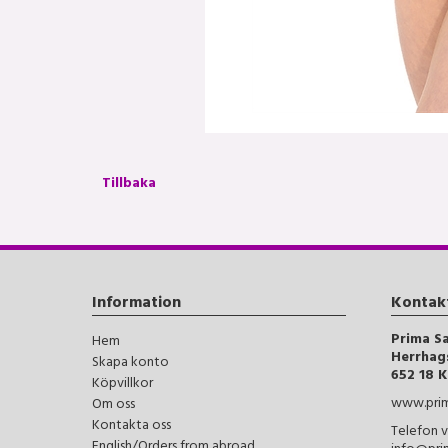
Tillbaka
Information
Kontak
Prima S
Hem
Herrhag
Skapa konto
652 18 K
Köpvillkor
www.prim
Om oss
Kontakta oss
Telefon v
English/Orders from abroad