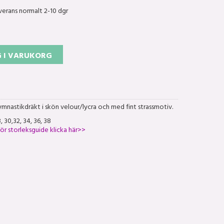
verans normalt 2-10 dgr
 I VARUKORG
mnastikdräkt i skön velour/lycra och med fint strassmotiv.
, 30,32, 34, 36, 38
ör storleksguide klicka här>>