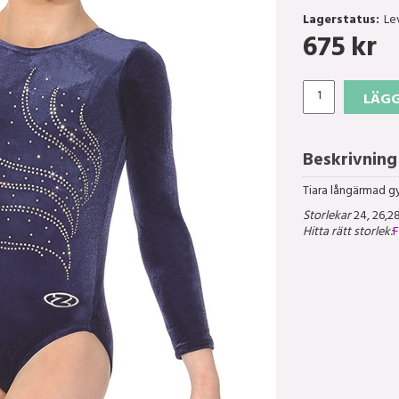
Lagerstatus:
Le
675
kr
LÄGG
Beskrivning
Tiara långärmad gy
Storlekar
24, 26,28
Hitta rätt storlek:
F