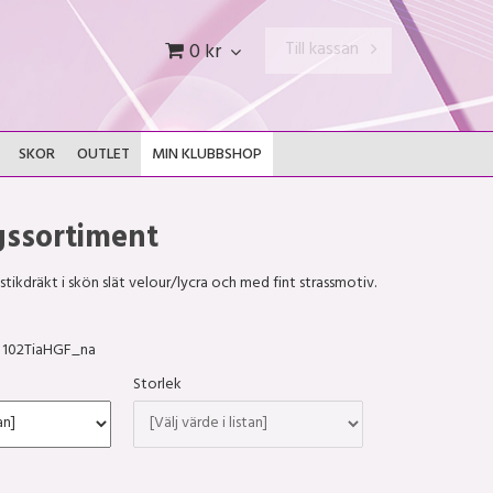
Till kassan
0 kr
SKOR
OUTLET
MIN KLUBBSHOP
gssortiment
kdräkt i skön slät velour/lycra och med fint strassmotiv.
102TiaHGF_na
Storlek