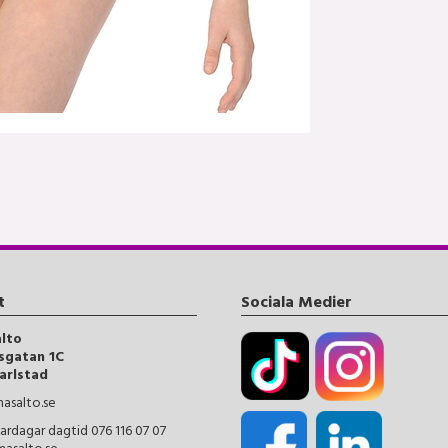
t
Sociala Medier
alto
sgatan 1C
arlstad
asalto.se
ardagar dagtid 076 116 07 07