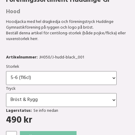
Föreningssortiment Huddinge GF
Hood
Hoodjacka med hel dragkedja och föreningstryck Huddinge
Gymnastikförening på ryggen och logo på bröst.
Beställ denna artikel för centilong-storlek (både pojke/flicka) eller
vuxenstorlek herr.
Artikelnummer:
JH050/J-hudd-black_001
Storlek
Tryck
Lagerstatus:
Se info nedan
490
kr