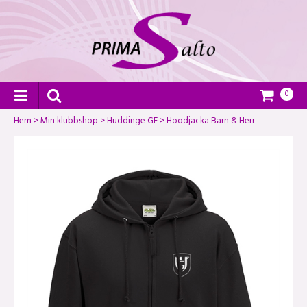
0
Hem
>
Min klubbshop
>
Huddinge GF
>
Hoodjacka Barn & Herr