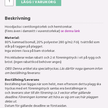
LÄGG I VARUKORG
Beskrivning
Hoodjacka i centilongstorlek och herrstorekar.
(Finns även i damsnitt i vuxenstorlekar)
se denna länk
Material:
80% kammad bomull, 20% polyester 280 g/m2. Följ tvättråd som
står på taggen på plagget.
Inga snören i luva på barn-storlekar.
Pris inkluderar redan rabatt och 2 st föreningstryck i vit på rygg och
bröst. (ingen rabattkod behöver anges)
OBS! Denna artikel ska specialtryckas. Läs därför noga igenom infon
om beställning/leverans:
Beställning/Leverans
Beställning kan läggas när som helst, men eftersom detta plagg ska
tryckas med ert föreningstryck samlas era beställningar in
och
leverans sker till din förening ca 3 veckor efter gällande
deadline. Föreningen kommer att höra av sig om var/när plaggen
delas ut.
Datum för gällande deadline se förstasidan.