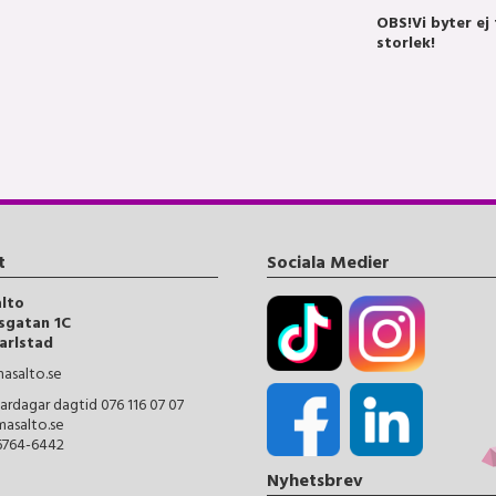
OBS!
Vi byter ej
storlek!
t
Sociala Medier
alto
sgatan 1C
arlstad
asalto.se
ardagar dagtid 076 116 07 07
masalto.se
56764-6442
Nyhetsbrev