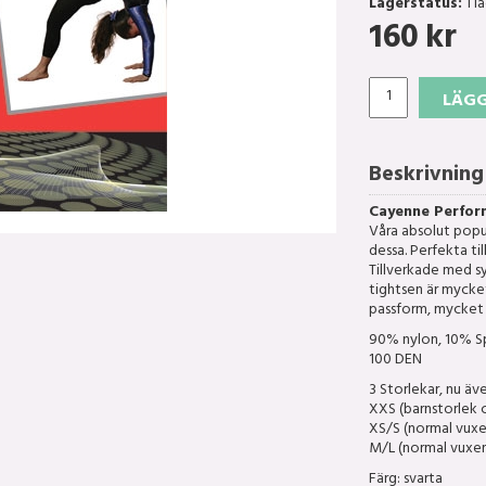
Lagerstatus:
I l
160
kr
LÄGG
Beskrivning
Cayenne Perfor
Våra absolut populä
dessa. Perfekta ti
Tillverkade med s
tightsen är mycket
passform, mycket 
90% nylon, 10% S
100 DEN
3 Storlekar, nu äv
XXS (barnstorlek 
XS/S (normal vuxe
M/L (normal vuxen
Färg: svarta