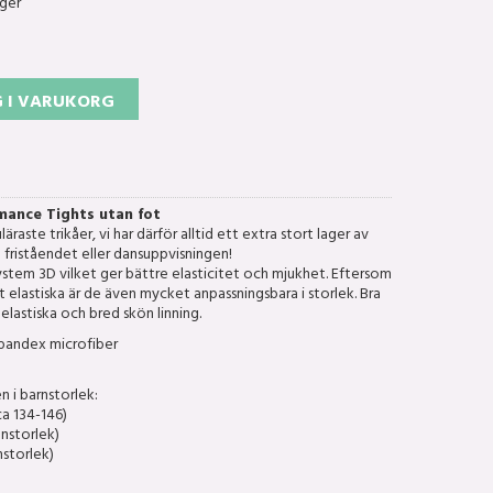
ager
 I VARUKORG
mance Tights utan fot
raste trikåer, vi har därför alltid ett extra stort lager av
ll friståendet eller dansuppvisningen!
ystem 3D vilket ger bättre elasticitet och mjukhet. Eftersom
 elastiska är de även mycket anpassningsbara i storlek. Bra
elastiska och bred skön linning.
pandex microfiber
en i barnstorlek:
ca 134-146)
nstorlek)
storlek)