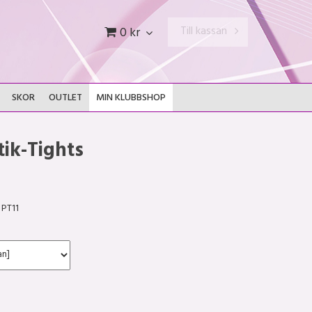
Till kassan
0 kr
SKOR
OUTLET
MIN KLUBBSHOP
ik-Tights
PT11