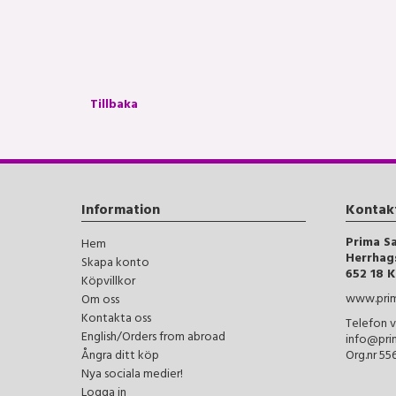
Tillbaka
Information
Kontak
Prima S
Hem
Herrhag
Skapa konto
652 18 K
Köpvillkor
www.prim
Om oss
Kontakta oss
Telefon v
English/Orders from abroad
info@pri
Ångra ditt köp
Org.nr 5
Nya sociala medier!
Logga in