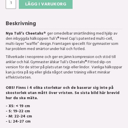
LÄGG I VARUKORG
Beskrivning
Nya Tuli’s Cheetahs®
ger omedelbar smärtlindring med hjälp av
den inbyggda hälkoppen Tuli’s® Heel Cup’s patented multi-cell,
multi-layer “waffle” design. Framtagen specellt för gymnaster som
har problem med smärtor under häl och fotled.
Tillverkade i neoprene och ger en jämn kompression och stöd till
anklar och häl. Gymnaster älskar Tuli’s Cheetahs® Fitted slip-on
version för de sitter på plats utan tejp eller lindor. Vanliga hälkoppar
kan ju röra på sig eller glida något under träning vilket minskar
effektiviteten.
OBS! Finns i 4 olika storlekar och de baserar sig inte på
skostorlek utan mått över vristen. Se sista bild här brevid
hur du ska mäta.
- XS: < 19 cm
- S: 19-22 cm
- M: 22-24 cm
- L: 24-27 cm