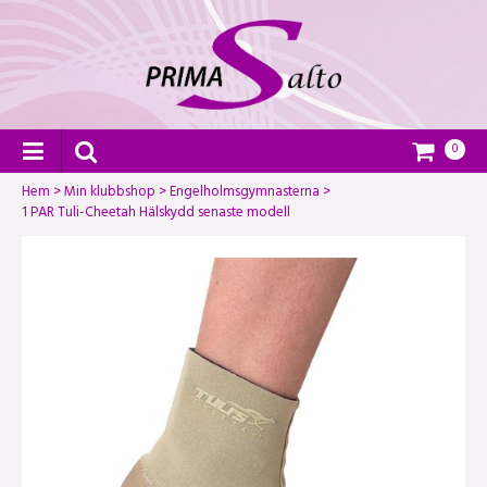
0
Hem
>
Min klubbshop
>
Engelholmsgymnasterna
>
1 PAR Tuli-Cheetah Hälskydd senaste modell