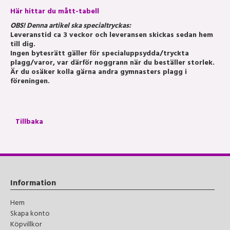
Här hittar du mått-tabell
OBS! Denna artikel ska specialtryckas:
Leveranstid ca 3 veckor och leveransen skickas sedan hem
till dig.
Ingen bytesrätt gäller för specialuppsydda/tryckta
plagg/varor, var därför noggrann när du beställer storlek.
Är du osäker kolla gärna andra gymnasters plagg i
föreningen.
Tillbaka
Information
Hem
Skapa konto
Köpvillkor