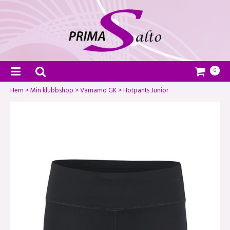
0
Hem
>
Min klubbshop
>
Värnamo GK
>
Hotpants Junior