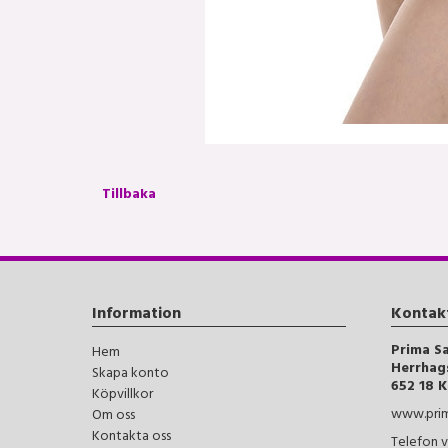
Tillbaka
Information
Kontak
Prima S
Hem
Herrhag
Skapa konto
652 18 K
Köpvillkor
www.prim
Om oss
Kontakta oss
Telefon v