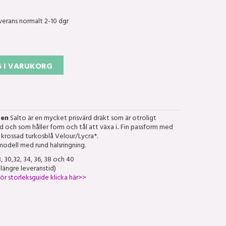
verans normalt 2-10 dgr
 I VARUKORG
ten
Salto är en mycket prisvärd dräkt som är otroligt
tad och som håller form och tål att växa i.. Fin passform med
 krossad turkosblå Velour/Lycra*.
modell med rund halsringning.
, 30,32, 34, 36, 38 och 40
 längre leveranstid)
ör storleksguide klicka här>>