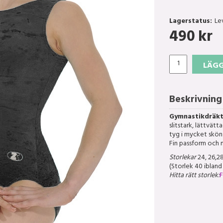
Lagerstatus:
Le
490
kr
LÄGG
Beskrivning
Gymnastikdräk
slitstark, lättvät
tyg i mycket skön
Fin passform och 
Storlekar
24, 26,28
(Storlek 40 ibland
Hitta rätt storlek:
F