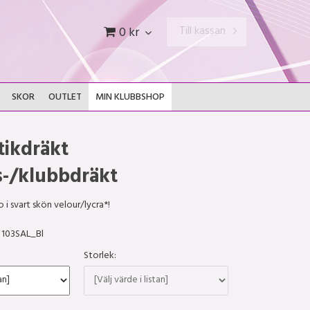
Till kassan
0 kr
SKOR
OUTLET
MIN KLUBBSHOP
ikdräkt
s-/klubbdräkt
 i svart skön velour/lycra*!
103SAL_Bl
Storlek: