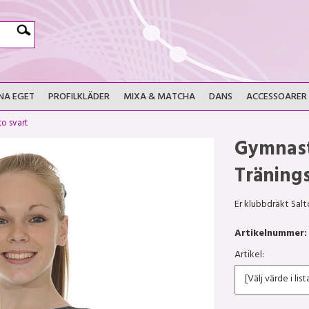
NA EGET
PROFILKLÄDER
MIXA & MATCHA
DANS
ACCESSOARER
to svart
Gymnast
Träning
Er klubbdräkt Salto
Artikelnummer:
Artikel: