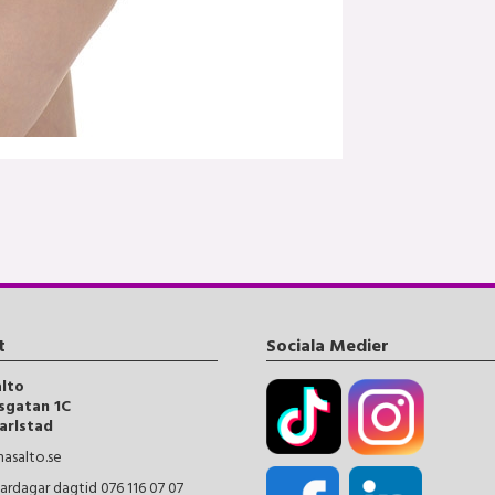
t
Sociala Medier
alto
sgatan 1C
arlstad
asalto.se
ardagar dagtid 076 116 07 07