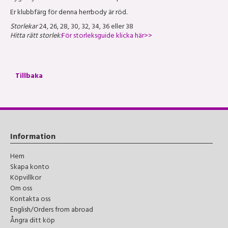
Er klubbfärg för denna herrbody är röd.
Storlekar
24, 26, 28, 30, 32, 34, 36 eller 38
Hitta rätt storlek:
För storleksguide klicka här>>
Tillbaka
Information
Hem
Skapa konto
Köpvillkor
Om oss
Kontakta oss
English/Orders from abroad
Ångra ditt köp