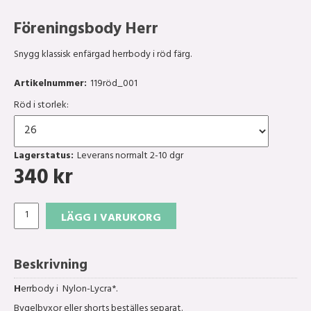
Föreningsbody Herr
Snygg klassisk enfärgad herrbody i röd färg.
Artikelnummer:
119röd_001
Röd i storlek:
Lagerstatus:
Leverans normalt 2-10 dgr
340
kr
LÄGG I VARUKORG
Beskrivning
H
errbody i Nylon-Lycra*.
Bygelbyxor eller shorts beställes separat.