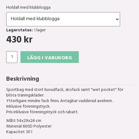
Holdall med klubblogga
Lagerstatus:
I lager
430
kr
LÄGG I VARUKORG
Beskrivning
Sportbag med stort huvudfack, skofack samt "wet pocket" för
blöta träningskläder.
Ytterligare mindre fack finns. Avtagbar vadderad axelrem.
Inklusive föreningstryck.
Pris inklusive föreningstryck och rabatt.
Mått 54x29x26 cm
Material 600D Polyester
Kapacitet 30 l