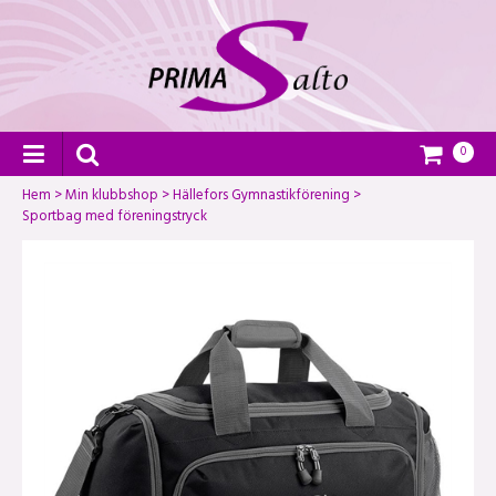
0
Hem
>
Min klubbshop
>
Hällefors Gymnastikförening
>
Sportbag med föreningstryck