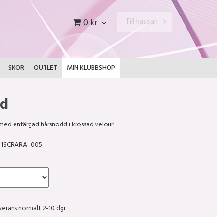
Till kassan
0 kr
SKOR
OUTLET
MIN KLUBBSHOP
dd
med enfärgad hårsnodd i krossad velour!
1SCRARA_005
verans normalt 2-10 dgr