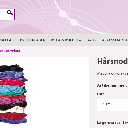
NA EGET
PROFILKLÄDER
MIXA & MATCHA
DANS
ACCESSOARER
ossad velour
Hårsno
Matcha din dräkt 
Artikelnummer:
Färg
Lagerstatus:
Le