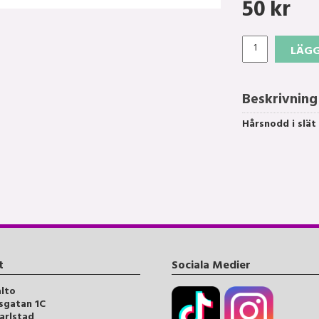
50
kr
LÄGG
Beskrivning
Hårsnodd i slät 
t
Sociala Medier
alto
sgatan 1C
arlstad