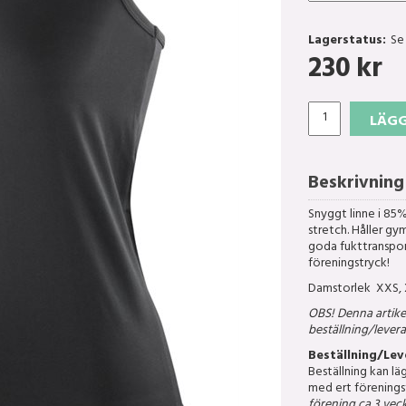
Lagerstatus:
Se
230
kr
LÄGG
Beskrivning
Snyggt linne i 85
stretch. Håller g
goda fukttranspor
föreningstryck!
Damstorlek XXS, XS
OBS! Denna artike
beställning/levera
Beställning/Lev
Beställning kan l
med ert föreningst
förening ca 3 veck