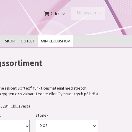
Till kassan
0 kr
SKOR
OUTLET
MIN KLUBBSHOP
gssortiment
ne i skönt Softex® funktionsmaterial med stretch.
ryggen och valbart Ledare eller Gymnast tryck på bröst.
S281F_bl_avesta
k
Storlek