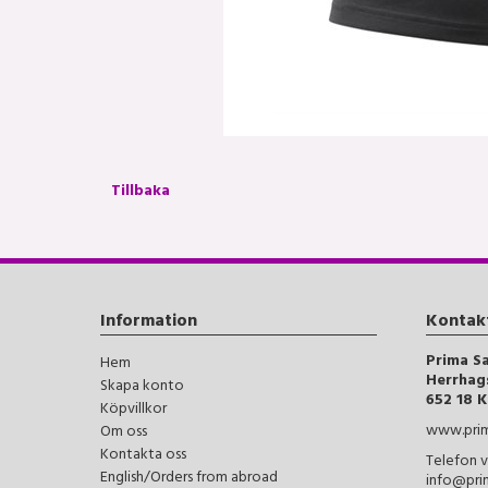
Tillbaka
Information
Kontak
Prima S
Hem
Herrhag
Skapa konto
652 18 K
Köpvillkor
www.prim
Om oss
Kontakta oss
Telefon v
English/Orders from abroad
info@pri