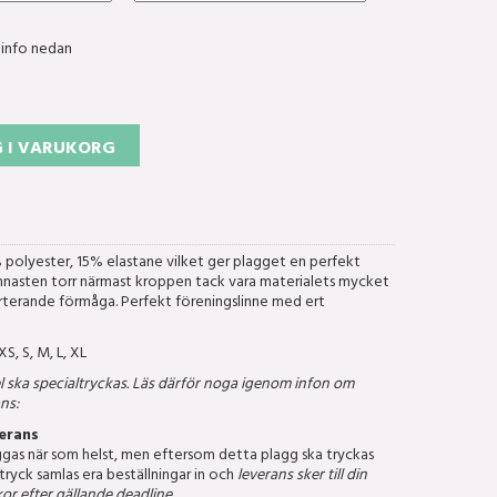
 info nedan
 I VARUKORG
% polyester, 15% elastane vilket ger plagget en perfekt
ymnasten torr närmast kroppen tack vara materialets mycket
terande förmåga. Perfekt föreningslinne med ert
, S, M, L, XL
l ska specialtryckas. Läs därför noga igenom infon om
ns:
erans
äggas när som helst, men eftersom detta plagg ska tryckas
ryck samlas era beställningar in och
leverans sker till din
or efter gällande deadline.