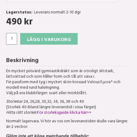
Lagerstatus:
Leverans normalt 2-10 dgr
490
kr
LÄGG I VARUKORG
Beskrivning
En mycket prisvärd gymnastikdräkt som är otroligt slitstark,
lättvättad och som håller form och tål att växa i.
Fin passform med tyg i mycket skön krossad Velour/Lycra* och
modell med rund halsringning.
Välj på era klubbfärger: svart eller mörkblått.
Storlekar
24, 26,28, 30,32, 34, 36, 38 och 40
(Storlek 40 ibland längre leveranstid i vissa färger)
Hitta rätt storlek:
För storleksguide klicka här>>
Normalt lagervara. Vi hör av oss om leveranstiden skulle vara längre
än 2 veckor.
Glöm inte att köpa matchande tillbehör: