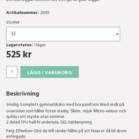
Den blå loggan kommer att övergå till guld-logga.
Artikelnummer:
2005
Storlek
Lagerstatus:
I lager
525
kr
LÄGG I VARUKORG
Beskrivning
Smidig, komplett gymnastiksko med bra passform. Bred resår på
ovansidan som håller foten stadig.
och
Skön, mjuk Micro-velour
sydda i ett stycke utan sömmar.
2 delad TPU halkfri undersula.
GEL häldämpning
Färg: Elfenben Obs! de blå ränder håller på att fasas ut då bli skorn
enfärgade.