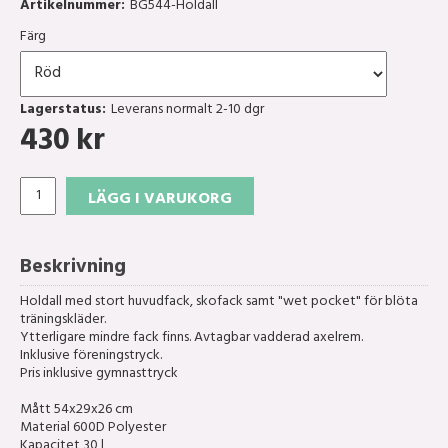
Artikelnummer:
BG544-Holdall
Färg
Lagerstatus:
Leverans normalt 2-10 dgr
430
kr
LÄGG I VARUKORG
Beskrivning
Holdall med stort huvudfack, skofack samt "wet pocket" för blöta
träningskläder.
Ytterligare mindre fack finns. Avtagbar vadderad axelrem.
Inklusive föreningstryck.
Pris inklusive gymnasttryck
Mått 54x29x26 cm
Material 600D Polyester
Kapacitet 30 l