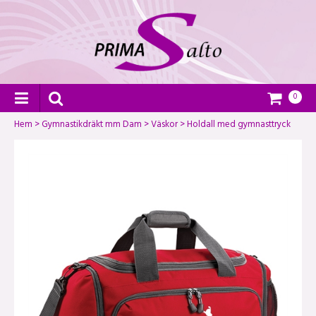
0
Hem
>
Gymnastikdräkt mm Dam
>
Väskor
>
Holdall med gymnasttryck