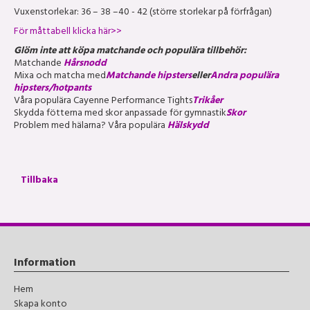
Vuxenstorlekar: 36 – 38 –40 - 42 (större storlekar på förfrågan)
För måttabell klicka här>>
Glöm inte att köpa matchande och populära tillbehör:
Matchande
Hårsnodd
Mixa och matcha med
Matchande hipsters
eller
Andra populära
hipsters/hotpants
Våra populära Cayenne Performance Tights
Trikåer
Skydda fötterna med skor anpassade för gymnastik
Skor
Problem med hälarna? Våra populära
Hälskydd
Tillbaka
Information
Hem
Skapa konto