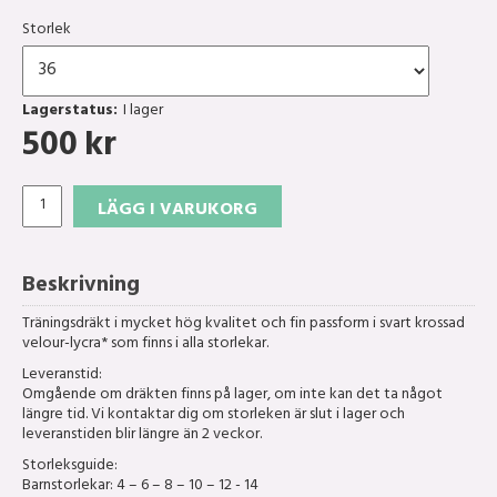
Storlek
Lagerstatus:
I lager
500
kr
LÄGG I VARUKORG
Beskrivning
Träningsdräkt i mycket hög kvalitet och fin passform i svart krossad
velour-lycra* som finns i alla storlekar.
Leveranstid:
Omgående om dräkten finns på lager, om inte kan det ta något
längre tid. Vi kontaktar dig om storleken är slut i lager och
leveranstiden blir längre än 2 veckor.
Storleksguide:
Barnstorlekar: 4 – 6 – 8 – 10 – 12 - 14