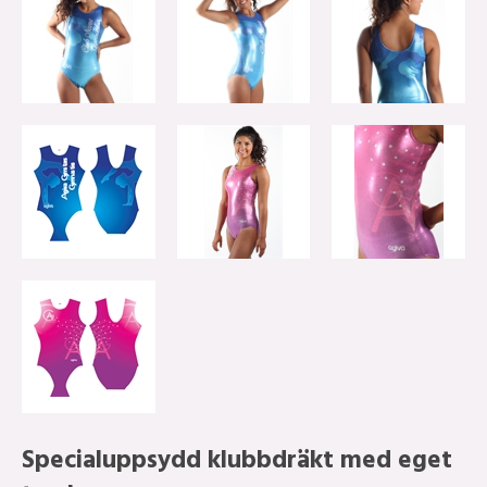
Specialuppsydd klubbdräkt med eget