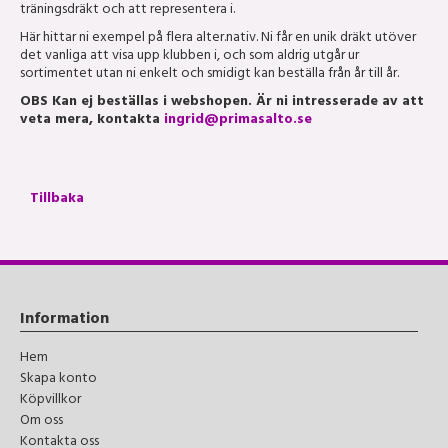
träningsdräkt och att representera i.
Här hittar ni exempel på flera alter.nativ. Ni får en unik dräkt utöver
det vanliga att visa upp klubben i, och som aldrig utgår ur
sortimentet utan ni enkelt och smidigt kan beställa från år till år.
OBS Kan ej beställas i webshopen. Är ni intresserade av att
veta mera, kontakta
ingrid@primasalto.se
Tillbaka
Information
Hem
Skapa konto
Köpvillkor
Om oss
Kontakta oss