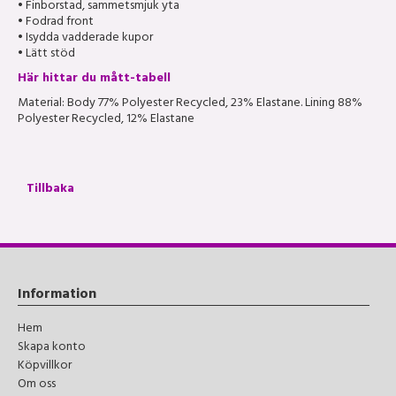
• Finborstad, sammetsmjuk yta
• Fodrad front
• Isydda vadderade kupor
• Lätt stöd
Här hittar du mått-tabell
Material:
Body 77% Polyester Recycled, 23% Elastane. Lining 88%
Polyester Recycled, 12% Elastane
Tillbaka
Information
Hem
Skapa konto
Köpvillkor
Om oss