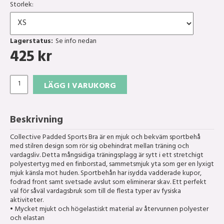
Storlek:
Lagerstatus:
Se info nedan
425
kr
LÄGG I VARUKORG
Beskrivning
Collective Padded Sports Bra är en mjuk och bekväm sportbehå
med stilren design som rör sig obehindrat mellan träning och
vardagsliv. Detta mångsidiga träningsplagg är sytt i ett stretchigt
polyestertyg med en finborstad, sammetsmjuk yta som ger en lyxigt
mjuk känsla mot huden. Sportbehån har isydda vadderade kupor,
fodrad front samt svetsade avslut som eliminerar skav. Ett perfekt
val för såväl vardagsbruk som till de flesta typer av fysiska
aktiviteter.
• Mycket mjukt och högelastiskt material av återvunnen polyester
och elastan