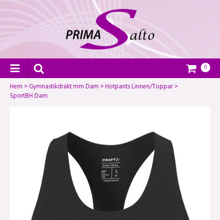
0
Hem
>
Gymnastikdräkt mm Dam
>
Hotpants Linnen/Toppar
>
SportBH Dam