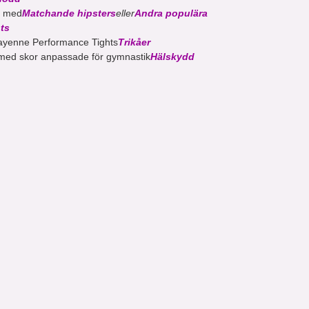
a med
Matchande hipsters
eller
Andra populära
nts
ayenne Performance Tights
Trikåer
 med skor anpassade för gymnastik
Hälskydd