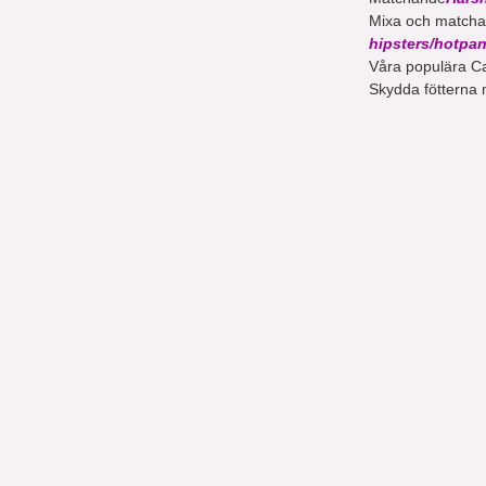
Mixa och match
hipsters/hotpa
Våra populära C
Skydda fötterna