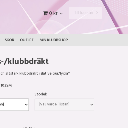
Till kassan
0 kr
SKOR
OUTLET
MIN KLUBBSHOP
s-/klubbdräkt
ch slitstark klubbdräkt i slät velour/lycra*
103SM
Storlek