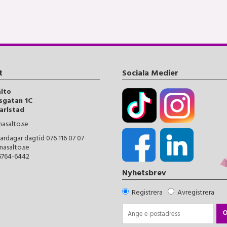
t
Sociala Medier
alto
sgatan 1C
arlstad
asalto.se
ardagar dagtid 076 116 07 07
masalto.se
56764-6442
Nyhetsbrev
Registrera
Avregistrera