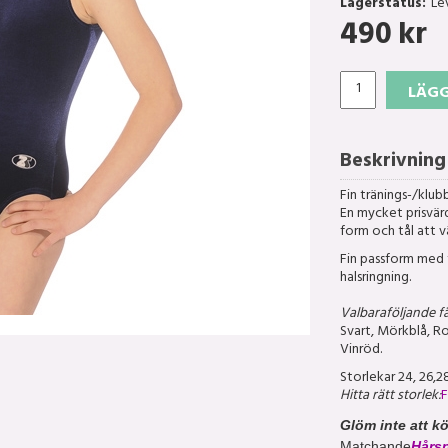
Lagerstatus:
Le
490
kr
LÄGG
Beskrivning
Fin tränings-/klubb
En mycket prisvärd
form och tål att vä
Fin passform med 
halsringning.
Valbaraföljande fä
Svart, Mörkblå, Ro
Vinröd.
Storlekar 24, 26,28
Hitta rätt storlek:
F
Glöm inte att k
Matchande
Hårs