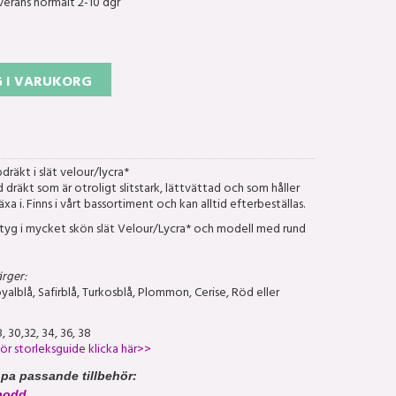
verans normalt 2-10 dgr
 I VARUKORG
dräkt i slät velour/lycra*
 dräkt som är otroligt slitstark, lättvättad och som håller
xa i. Finns i vårt bassortiment och kan alltid efterbeställas.
tyg i mycket skön slät Velour/Lycra* och modell med rund
rger:
yalblå, Safirblå, Turkosblå, Plommon, Cerise, Röd eller
, 30,32, 34, 36, 38
ör storleksguide klicka här>>
öpa passande tillbehör:
nodd