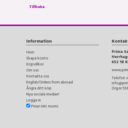
Tillbaka
Information
Kontak
Prima S
Hem
Herrhag
Skapa konto
652 18 K
Köpvillkor
www.prim
Om oss
Kontakta oss
Telefon v
English/Orders from abroad
info@pri
Ångra ditt köp
Org.nr 5
Nya sociala medier!
Logga in
Priser inkl. moms