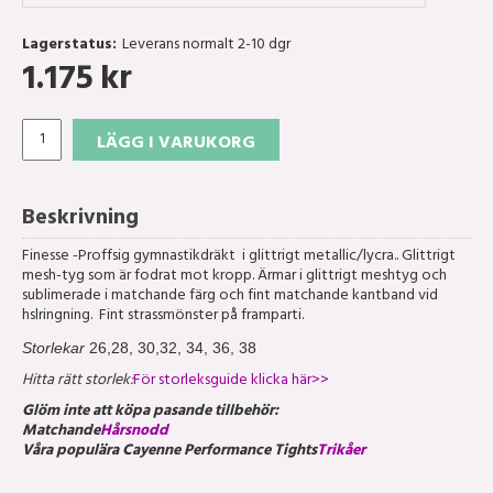
Lagerstatus:
Leverans normalt 2-10 dgr
1.175
kr
LÄGG I VARUKORG
Beskrivning
Finesse -Proffsig gymnastikdräkt i glittrigt metallic/lycra.. Glittrigt
mesh-tyg som är fodrat mot kropp. Ärmar i glittrigt meshtyg och
sublimerade i matchande färg och fint matchande kantband vid
hslringning. Fint strassmönster på framparti.
Storlekar
26,28, 30,32, 34, 36, 38
Hitta rätt storlek:
För storleksguide klicka här>>
Glöm inte att köpa pasande tillbehör
:
Matchande
Hårsnodd
Våra populära Cayenne Performance Tights
Trikåer