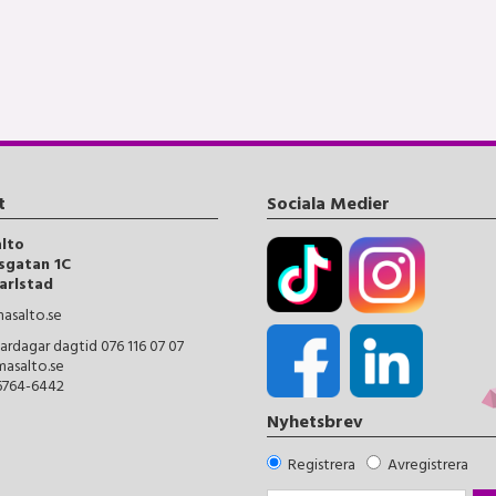
t
Sociala Medier
alto
sgatan 1C
arlstad
asalto.se
ardagar dagtid 076 116 07 07
masalto.se
56764-6442
Nyhetsbrev
Registrera
Avregistrera