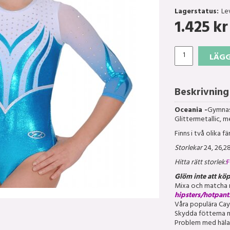
Lagerstatus:
Le
1.425
kr
LÄGG
Beskrivning
Oceania -
Gymnast
Glittermetallic, 
Finns i två olika 
Storlekar
24, 26,28
Hitta rätt storlek:
F
Glöm inte att kö
Mixa och matcha
hipsters/hotpan
Våra populära Ca
Skydda fötterna 
Problem med häla