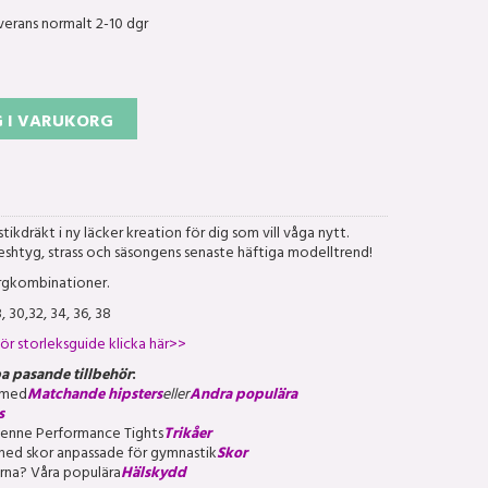
verans normalt 2-10 dgr
 I VARUKORG
ikdräkt i ny läcker kreation för dig som vill våga nytt.
meshtyg, strass och säsongens senaste häftiga modelltrend!
färgkombinationer.
, 30,32, 34, 36, 38
ör storleksguide klicka här>>
pa pasande tillbehör
:
 med
Matchande hipsters
eller
Andra populära
ts
yenne Performance Tights
Trikåer
med skor anpassade för gymnastik
Skor
rna? Våra populära
Hälskydd