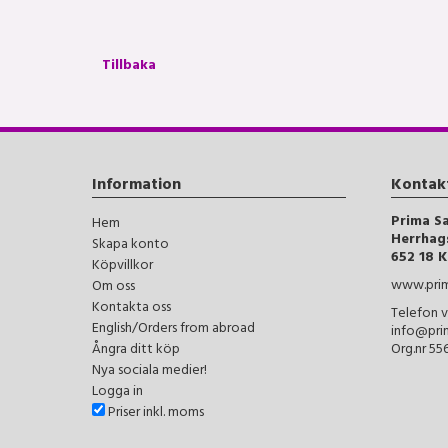
Tillbaka
Information
Kontak
Prima S
Hem
Herrhag
Skapa konto
652 18 K
Köpvillkor
www.prim
Om oss
Kontakta oss
Telefon v
English/Orders from abroad
info@pri
Ångra ditt köp
Org.nr 5
Nya sociala medier!
Logga in
Priser inkl. moms