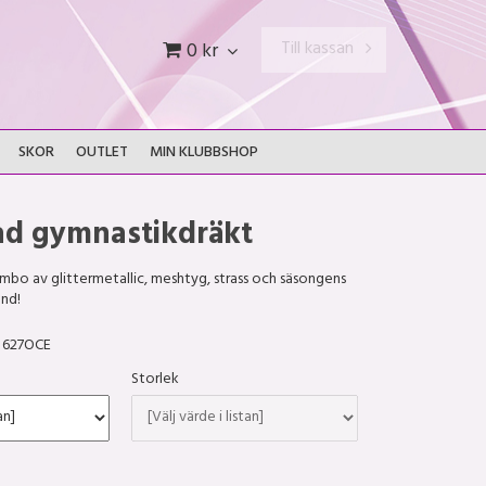
Till kassan
0 kr
SKOR
OUTLET
MIN KLUBBSHOP
ad gymnastikdräkt
mbo av glittermetallic, meshtyg, strass och säsongens
nd!
627OCE
Storlek