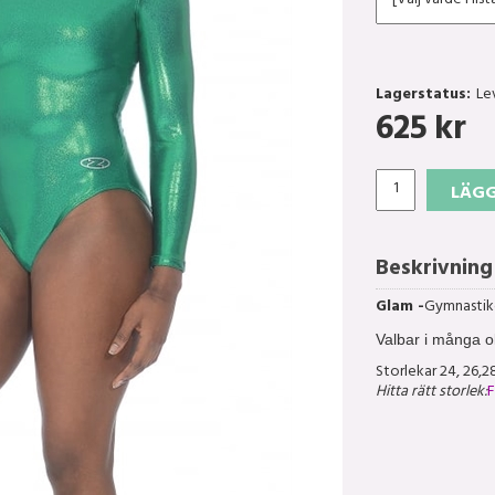
Lagerstatus:
Le
625
kr
LÄGG
Beskrivning
Glam -
Gymnastikd
Valbar i många ol
Storlekar 24, 26,28
Hitta rätt storlek:
F