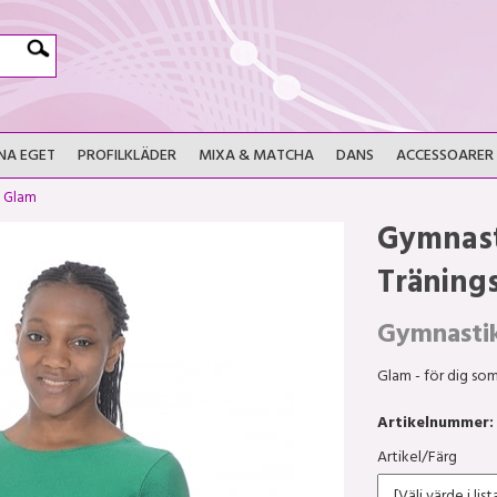
NA EGET
PROFILKLÄDER
MIXA & MATCHA
DANS
ACCESSOARER
>
Glam
Gymnast
Träning
Gymnasti
Glam - för dig som
Artikelnummer:
Artikel/Färg