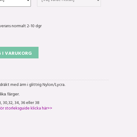
verans normalt 2-10 dgr
 I VARUKORG
räkt med ärm i glittrig Nylon/Lycra.
ika färger.
, 30,32, 34, 36 eller 38
ör storleksguide klicka här>>