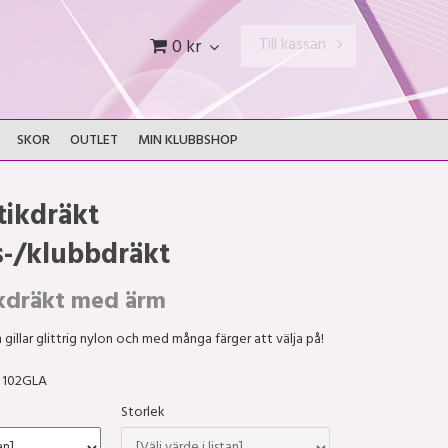
Till kassan
0 kr
SKOR
OUTLET
MIN KLUBBSHOP
ikdräkt
s-/klubbdräkt
kdräkt med ärm
 gillar glittrig nylon och med många färger att välja på!
102GLA
Storlek