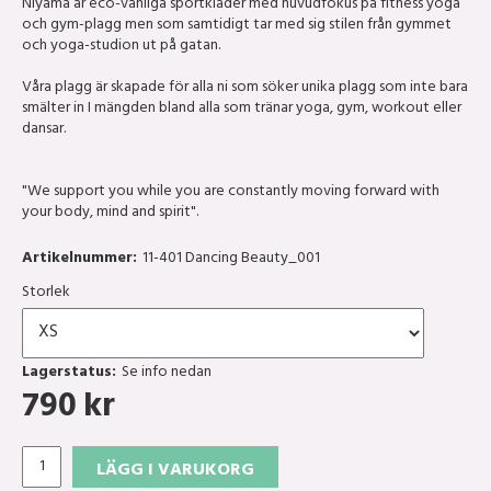
Niyama är eco-vänliga sportkläder med huvudfokus på fitness yoga
och gym-plagg men som samtidigt tar med sig stilen från gymmet
och yoga-studion ut på gatan.
Våra plagg är skapade för alla ni som söker unika plagg som inte bara
smälter in I mängden bland alla som tränar yoga, gym, workout eller
dansar.
"We support you while you are constantly moving forward with
your body, mind and spirit".
Artikelnummer:
11-401 Dancing Beauty_001
Storlek
Lagerstatus:
Se info nedan
790
kr
LÄGG I VARUKORG