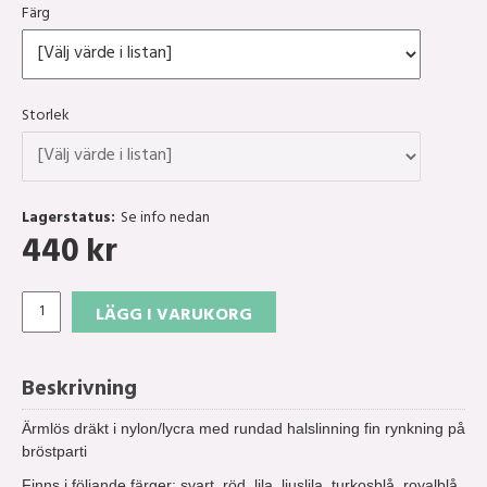
Färg
Storlek
Lagerstatus:
Se info nedan
440
kr
LÄGG I VARUKORG
Beskrivning
Ärmlös dräkt i nylon/lycra med rundad halslinning fin rynkning på
bröstparti
Finns i följande färger: svart, röd, lila, ljuslila, turkosblå, royalblå,