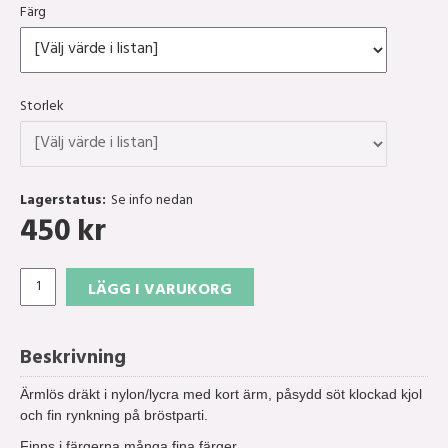
Färg
Storlek
Lagerstatus:
Se info nedan
450
kr
LÄGG I VARUKORG
Beskrivning
Ärmlös dräkt i nylon/lycra med kort ärm, påsydd söt klockad kjol
och fin rynkning på bröstparti.
Finns i färgerna många fina färger