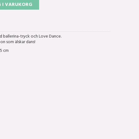
 I VARUKORG
 ballerina-tryck och Love Dance.
ågon som älskar dans!
15 cm