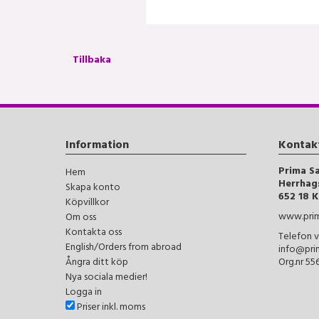
Tillbaka
Information
Kontak
Prima S
Hem
Herrhag
Skapa konto
652 18 K
Köpvillkor
www.prim
Om oss
Kontakta oss
Telefon v
English/Orders from abroad
info@pri
Ångra ditt köp
Org.nr 5
Nya sociala medier!
Logga in
Priser inkl. moms