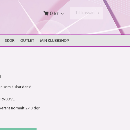
Till kassan
0 kr
SKOR
OUTLET
MIN KLUBBSHOP
a
on som älskar dans!
RVLOVE
verans normalt 2-10 dgr