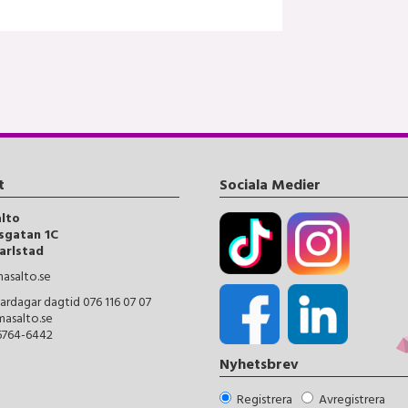
t
Sociala Medier
alto
sgatan 1C
arlstad
asalto.se
ardagar dagtid 076 116 07 07
masalto.se
56764-6442
Nyhetsbrev
Registrera
Avregistrera