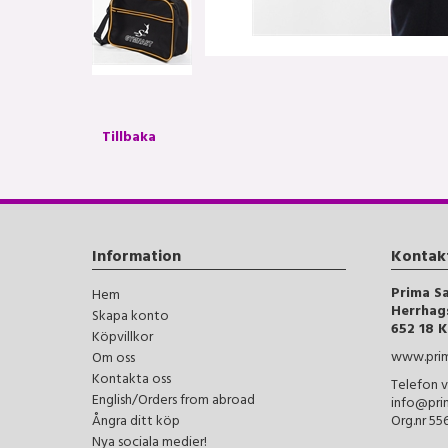
Tillbaka
Information
Kontak
Prima S
Hem
Herrhag
Skapa konto
652 18 K
Köpvillkor
www.prim
Om oss
Kontakta oss
Telefon v
English/Orders from abroad
info@pri
Ångra ditt köp
Org.nr 5
Nya sociala medier!