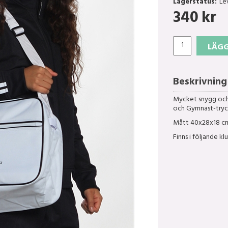
Lagerstatus:
Le
340
kr
LÄGG
Beskrivning
Mycket snygg och 
och Gymnast-tryc
Mått 40x28x18 c
Finns i följande kl