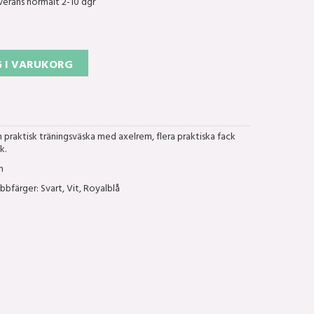
verans normalt 2-10 dgr
 I VARUKORG
praktisk träningsväska med axelrem, flera praktiska fack
k.
m
ubbfärger: Svart, Vit, Royalblå