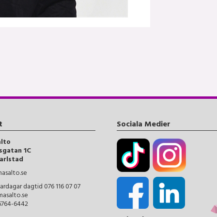
t
Sociala Medier
alto
sgatan 1C
arlstad
asalto.se
ardagar dagtid 076 116 07 07
masalto.se
56764-6442