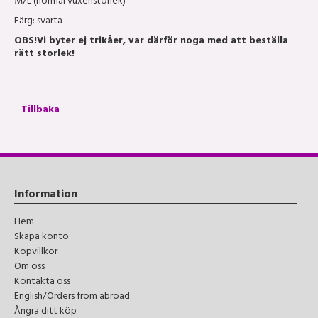
M/L (normal vuxenstorlek)
Färg: svarta
OBS!
Vi byter ej trikåer, var därför noga med att beställa
rätt storlek!
Tillbaka
Information
Hem
Skapa konto
Köpvillkor
Om oss
Kontakta oss
English/Orders from abroad
Ångra ditt köp