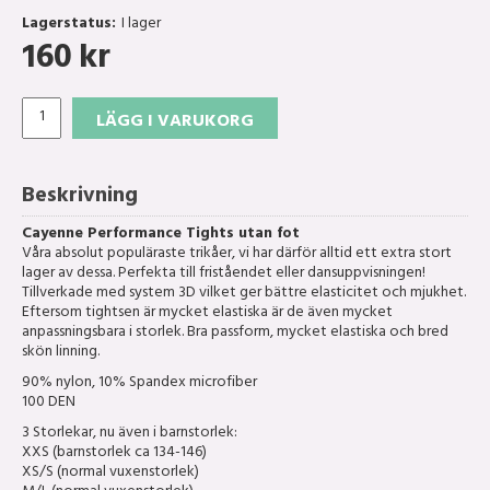
Lagerstatus:
I lager
160
kr
LÄGG I VARUKORG
Beskrivning
Cayenne Performance Tights utan fot
Våra absolut populäraste trikåer, vi har därför alltid ett extra stort
lager av dessa. Perfekta till friståendet eller dansuppvisningen!
Tillverkade med system 3D vilket ger bättre elasticitet och mjukhet.
Eftersom tightsen är mycket elastiska är de även mycket
anpassningsbara i storlek. Bra passform, mycket elastiska och bred
skön linning.
90% nylon, 10% Spandex microfiber
100 DEN
3 Storlekar, nu även i barnstorlek:
XXS (barnstorlek ca 134-146)
XS/S (normal vuxenstorlek)