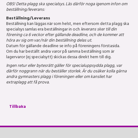
OBS! Detta plagg ska specialsys. Läs därför noga igenom infon om
beställning/leverans:
Beställning/Leverans
Beställning kan läggas när som helst, men eftersom detta plagg ska
specialsys samlas era beställningar in och
leverans sker till din
förening ca 6 veckor efter gällande deadline, och de kommer att
höra av sig om var/när din beställning delas ut.
Datum för gällande deadline se info på föreningens förstasida.
Om du har beställt andra varor på samma beställning som är
lagervaror (ej specialsytt) skickas dessa direkt hem till dig.
Ingen retur eller bytesrätt gäller för specialuppsydda plagg, var
därför noggrann när du beställer storlek. Är du osäker kolla gärna
andra gymnasters plagg i föreningen eller om kansliet har
extraplagg att få prova.
Tillbaka