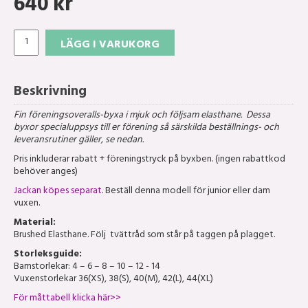
640
kr
LÄGG I VARUKORG
Beskrivning
Fin föreningsoveralls-byxa i mjuk och följsam elasthane. Dessa
byxor specialuppsys till er förening så särskilda beställnings- och
leveransrutiner gäller, se nedan.
Pris inkluderar rabatt + föreningstryck på byxben. (ingen rabattkod
behöver anges)
Jackan köpes separat
. Beställ denna modell för junior eller dam
vuxen.
Material:
Brushed Elasthane. Följ tvättråd som står på taggen på plagget.
Storleksguide:
Barnstorlekar: 4 – 6 – 8 – 10 – 12 - 14
Vuxenstorlekar 36(XS), 38(S), 40(M), 42(L), 44(XL)
För måttabell klicka här>>