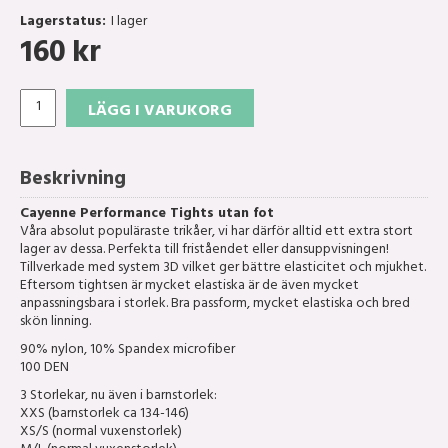
Lagerstatus:
I lager
160
kr
LÄGG I VARUKORG
Beskrivning
Cayenne Performance Tights utan fot
Våra absolut populäraste trikåer, vi har därför alltid ett extra stort
lager av dessa. Perfekta till friståendet eller dansuppvisningen!
Tillverkade med system 3D vilket ger bättre elasticitet och mjukhet.
Eftersom tightsen är mycket elastiska är de även mycket
anpassningsbara i storlek. Bra passform, mycket elastiska och bred
skön linning.
90% nylon, 10% Spandex microfiber
100 DEN
3 Storlekar, nu även i barnstorlek:
XXS (barnstorlek ca 134-146)
XS/S (normal vuxenstorlek)