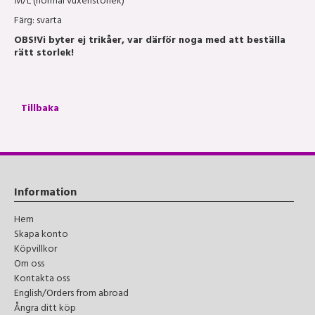
M/L (normal vuxenstorlek)
Färg: svarta
OBS!
Vi byter ej trikåer, var därför noga med att beställa
rätt storlek!
Tillbaka
Information
Hem
Skapa konto
Köpvillkor
Om oss
Kontakta oss
English/Orders from abroad
Ångra ditt köp