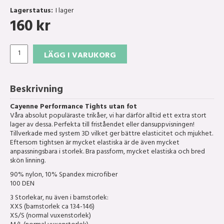
Lagerstatus:
I lager
160
kr
LÄGG I VARUKORG
Beskrivning
Cayenne Performance Tights utan fot
Våra absolut populäraste trikåer, vi har därför alltid ett extra stort
lager av dessa. Perfekta till friståendet eller dansuppvisningen!
Tillverkade med system 3D vilket ger bättre elasticitet och mjukhet.
Eftersom tightsen är mycket elastiska är de även mycket
anpassningsbara i storlek. Bra passform, mycket elastiska och bred
skön linning.
90% nylon, 10% Spandex microfiber
100 DEN
3 Storlekar, nu även i barnstorlek:
XXS (barnstorlek ca 134-146)
XS/S (normal vuxenstorlek)