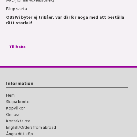
M/L (normal vuxenstorlek)
Färg: svarta
OBS!
Vi byter ej trikåer, var därför noga med att beställa
rätt storlek!
Tillbaka
Information
Hem
Skapa konto
Köpvillkor
Om oss
Kontakta oss
English/Orders from abroad
Ångra ditt köp