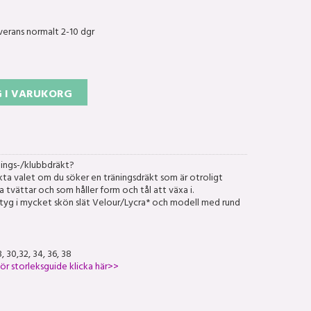
verans normalt 2-10 dgr
 I VARUKORG
änings-/klubbdräkt?
kta valet om du söker en träningsdräkt som är otroligt
iga tvättar och som håller form och tål att växa i.
tyg i mycket skön slät Velour/Lycra* och modell med rund
, 30,32, 34, 36, 38
ör storleksguide klicka här>>