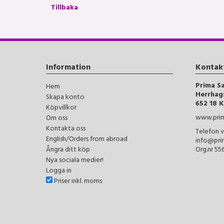
Tillbaka
Information
Kontak
Prima S
Hem
Herrhag
Skapa konto
652 18 K
Köpvillkor
www.prim
Om oss
Kontakta oss
Telefon v
English/Orders from abroad
info@pri
Ångra ditt köp
Org.nr 5
Nya sociala medier!
Logga in
Priser inkl. moms