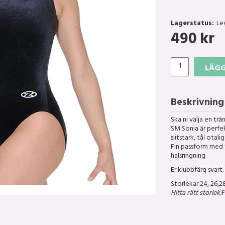
Lagerstatus:
Le
490
kr
LÄGG
Beskrivning
Ska ni välja en tr
SM Sonia är perfe
slitstark, tål otal
Fin passform med 
halsringning.
Er klubbfärg svart.
Storlekar 24, 26,28
Hitta rätt storlek:
F