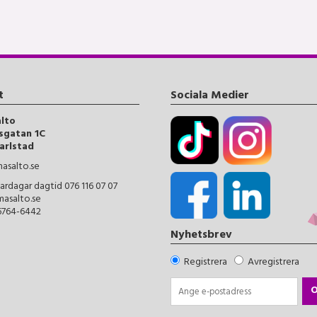
t
Sociala Medier
alto
sgatan 1C
arlstad
asalto.se
ardagar dagtid 076 116 07 07
masalto.se
56764-6442
Nyhetsbrev
Registrera
Avregistrera