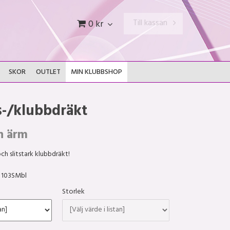
Till kassan
0 kr
SKOR
OUTLET
MIN KLUBBSHOP
s-/klubbdräkt
n ärm
ch slitstark klubbdräkt!
103SMbl
Storlek