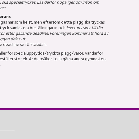
l ska specialtryckas. Läs därför noga igenom infon om
ns:
erans
äggas när som helst, men eftersom detta plagg ska tryckas
ryck samlas era beställningar in och
leverans sker till din
kor efter gällande deadline. Föreningen kommer att höra av
ggen delas ut.
 deadline se förstasidan.
ller för specialuppsydda/tryckta plagg/varor, var därför
ställer storlek. Är du osäker kolla gärna andra gymnasters
.