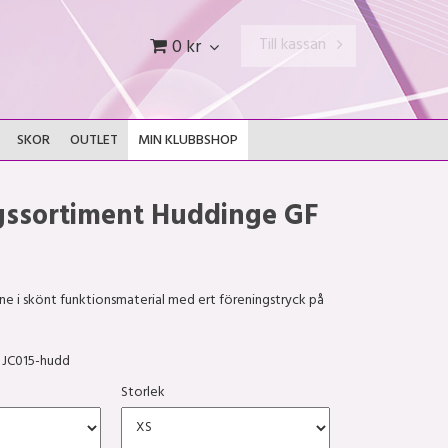
Till kassan
0 kr
SKOR
OUTLET
MIN KLUBBSHOP
gssortiment Huddinge GF
ne i skönt funktionsmaterial med ert föreningstryck på
JC015-hudd
Storlek