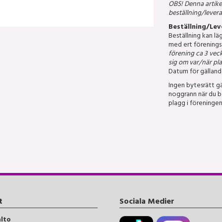
OBS! Denna artike
beställning/levera
Beställning/Lev
Beställning kan l
med ert föreningst
förening ca 3 vec
sig om var/när pla
Datum för gällande
Ingen bytesrätt gä
noggrann när du be
plagg i föreningen
t
Sociala Medier
alto