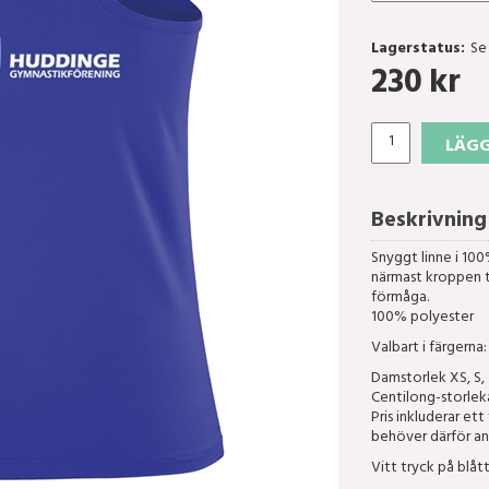
Lagerstatus:
Se
230
kr
LÄGG
Beskrivning
Snyggt linne i 10
närmast kroppen 
förmåga.
100% polyester
Valbart i färgerna:
Damstorlek XS, S, 
Centilong-storleka
Pris inkluderar et
behöver därför an
Vitt tryck på blått