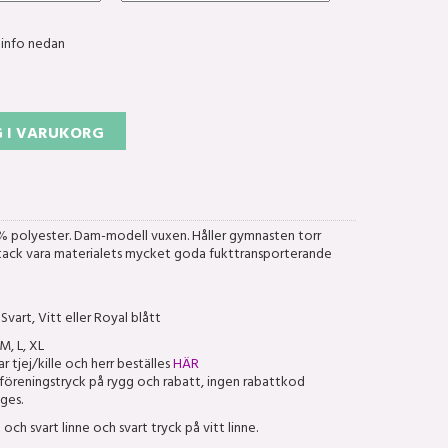
 info nedan
 I VARUKORG
0% polyester. Dam-modell vuxen. Håller gymnasten torr
tack vara materialets mycket goda fukttransporterande
 Svart, Vitt eller Royal blått
M, L, XL
r tjej/kille och herr beställes
HÄR
t föreningstryck på rygg och rabatt, ingen rabattkod
ges.
 och svart linne och svart tryck på vitt linne.