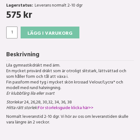
Lagerstatus:
Leverans normalt 2-10 dgr
575
kr
LÄGG I VARUKORG
Beskrivning
Lila gymnastikdräkt med ärm.
En mycket prisvärd dräkt som är otroligt slitstark, lättvättad och
som håller form och tål att växa i.
Fin passform med tyg i mycket skön krossad Velour/Lycra* och
modell med rund halsringning.
Er klubbfärg lila eller svart
Storlekar
24, 26,28, 30,32, 34, 36, 38
Hitta rätt storlek:
För storleksguide klicka här>>
Normalt leveranstid 2-10 dgr. Vi hör av oss om leveranstiden skulle
vara längre än 2 veckor.