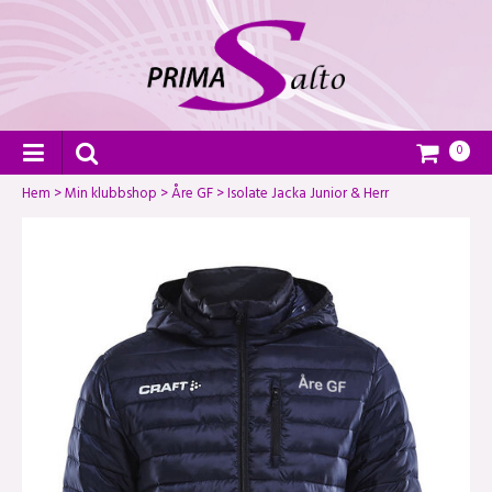
0
Hem
>
Min klubbshop
>
Åre GF
>
Isolate Jacka Junior & Herr