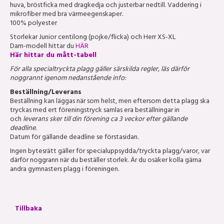
huva, bröstficka med dragkedja och justerbar nedtill. Vaddering i
mikrofiber med bra värmeegenskaper.
100% polyester
Storlekar Junior centilong (pojke/flicka) och Herr XS-XL
Dam-modell hittar du
HÄR
Här hittar du mått-tabell
För alla specialtryckta plagg gäller särskilda regler, läs därför
noggrannt igenom nedanstående info:
Beställning/Leverans
Beställning kan läggas när som helst, men eftersom detta plagg ska
tryckas med ert föreningstryck samlas era beställningar in
och
leverans sker till din förening ca 3 veckor efter gällande
deadline.
Datum för gällande deadline se förstasidan.
Ingen bytesrätt gäller för specialuppsydda/tryckta plagg/varor, var
därför noggrann när du beställer storlek. Är du osäker kolla gärna
andra gymnasters plagg i föreningen.
Tillbaka